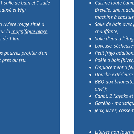
1 salle de bain et 1 salle
Cuisine toute équi
atisé et Wifi.
Breville, une machi
machine à capsule 
a rivière rouge situé à
Salle de bain avec
sur la
magnifique plage
chauffante;
s de 1 km.
Salle d'eau à l'étag
Laveuse, sécheuse;
us pourrez profiter d'un
Petit frigo additio
 près du feu.
Poêle à bois (hiver,
Emplacement à feu 
Douche extérieure
BBQ aux briquettes
one");
Canot, 2 Kayaks et
Gazébo - moustiqu
Jeux, livres, casse-t
Literies non fourni