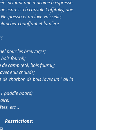
pée incluant une machine à espresso
ne espresso à capsule Caffitally, une
Nespresso et un lave-vaisselle;
 plancher chauffant et lumière
e;
nnel pour les breuvages;
 bois fourni);
de camp (été, bois fourni);
 avec eau chaude;
 de charbon de bois (avec un " all in
 1 paddle board;
aire;
êtes, etc...
Restrictions:
es