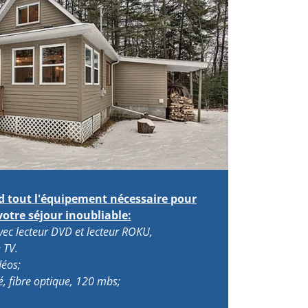
d tout l'équipement nécessaire pour
votre séjour inoubliable:
avec lecteur DVD et lecteur ROKU,
 TV.
déos;
té, fibre optique, 120 mbs;